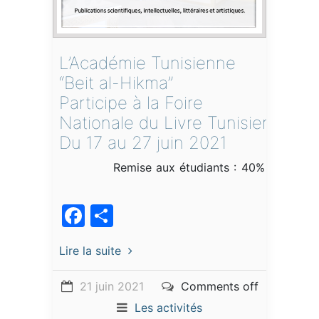
L’Académie Tunisienne
“Beit al-Hikma”
Participe à la Foire
Nationale du Livre Tunisien
Du 17 au 27 juin 2021
Remise aux étudiants : 40%
Facebook
Partager
Lire la suite
21 juin 2021
Comments off
Les activités