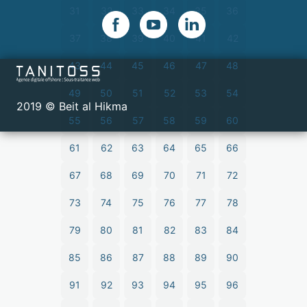
31
32
33
34
35
36
37
38
39
40
41
42
43
44
45
46
47
48
49
50
51
52
53
54
2019 © Beit al Hikma
55
56
57
58
59
60
61
62
63
64
65
66
67
68
69
70
71
72
73
74
75
76
77
78
79
80
81
82
83
84
85
86
87
88
89
90
91
92
93
94
95
96