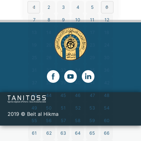
1
2
3
4
5
6
7
8
9
10
11
12
13
14
15
16
17
18
19
20
21
22
23
24
25
26
27
28
29
30
31
32
33
34
35
36
37
38
39
40
41
42
43
44
45
46
47
48
49
50
51
52
53
54
2019 © Beit al Hikma
55
56
57
58
59
60
61
62
63
64
65
66