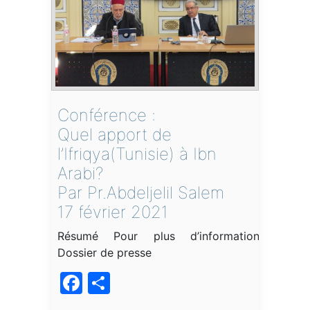
Conférence :
Quel apport de
l’Ifriqya(Tunisie) à Ibn
Arabi?
Par Pr.Abdeljelil Salem
17 février 2021
Résumé Pour plus d’informations
Dossier de presse
Facebook
Partager