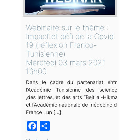
Webinaire sur le thème :
Impact et défi de la Covid
19 (réflexion Franco-
Tunisienne)
Mercredi 03 mars 2021
16h00
Dans le cadre du partenariat entre
l’Académie Tunisienne des sciences
,des lettres, et des arts “Beit al-Hikma”
et l’Académie nationale de médecine de
France , un […]
Facebook
Partager