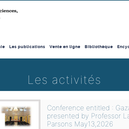
ie
Les publications
Vente en ligne
Bibliothèque
Encyc
Les activités
Conference entitled : Gaza
presented by Professor La
Parsons May13,2026