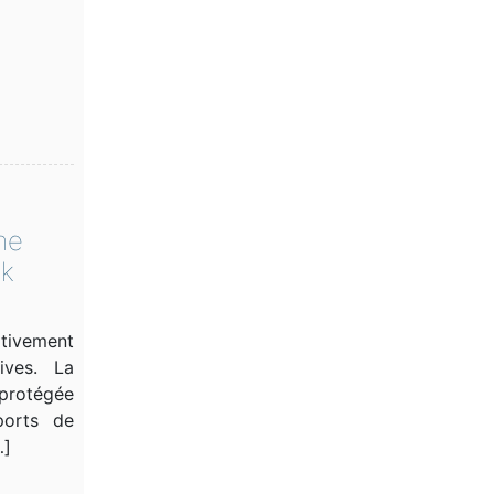
me
ok
tivement
ives. La
protégée
ports de
…]