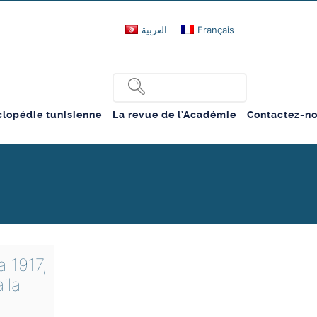
العربية
Français
lopédie tunisienne
La revue de l’Académie
Contactez-n
 1917,
ila