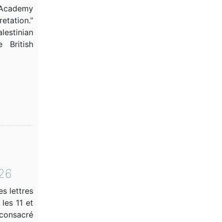
e Academy
tation.”
lestinian
 British
n
26
s lettres
les 11 et
 consacré