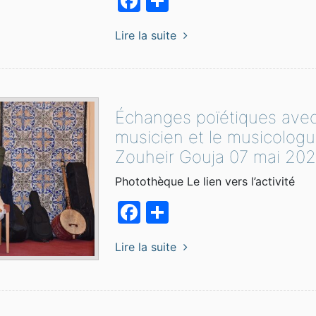
Facebook
Partager
Lire la suite
Échanges poïétiques avec
musicien et le musicolog
Zouheir Gouja 07 mai 20
Photothèque Le lien vers l’activité
Facebook
Partager
Lire la suite