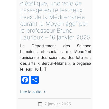
diététique, une voie de
passage entre les deux
rives de la Méditerranée
durant le Moyen âge” par
le professeur Bruno
Laurioux – 16 janvier 2025
Le Département des Sciences
humaines et sociales de l’Académie
tunisienne des sciences, des lettres et
des arts, « Beït al-Hikma », a organisé,
le jeudi 16 […]
Facebook
Partager
Lire la suite
7 janvier 2025