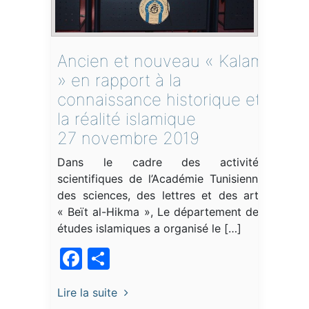
Ancien et nouveau « Kalam
» en rapport à la
connaissance historique et
la réalité islamique
27 novembre 2019
Dans le cadre des activités
scientifiques de l’Académie Tunisienne
des sciences, des lettres et des arts
« Beït al-Hikma », Le département des
études islamiques a organisé le […]
Facebook
Partager
Lire la suite