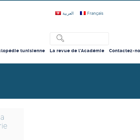
العربية
Français
lopédie tunisienne
La revue de l’Académie
Contactez-n
la
rie