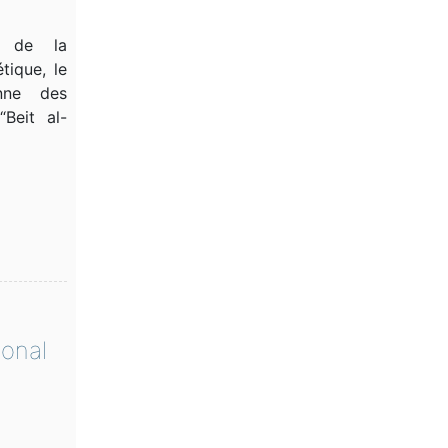
e de la
tique, le
enne des
“Beit al-
ional