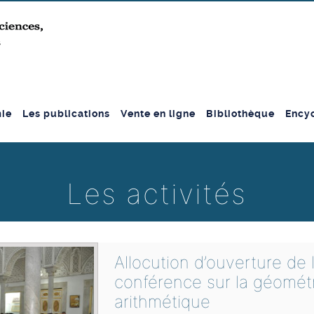
ie
Les publications
Vente en ligne
Bibliothèque
Encyc
Les activités
Allocution d’ouverture de 
conférence sur la géomét
arithmétique