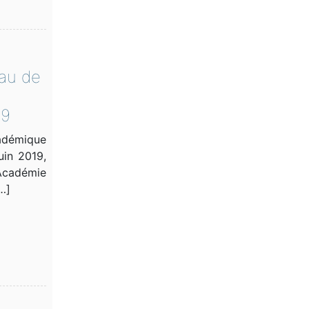
au de
19
émique
uin 2019,
Académie
…]