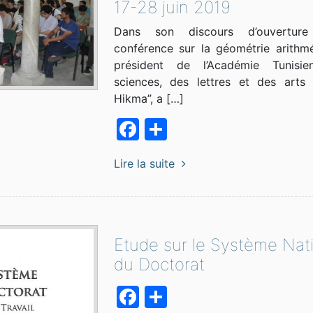
17-28 juin 2019
Dans son discours d’ouvertur
conférence sur la géométrie arithmé
président de l’Académie Tunisi
sciences, des lettres et des arts 
Hikma”, a […]
Facebook
Partager
Lire la suite
Etude sur le Système Nat
du Doctorat
Facebook
Partager