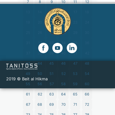
7
8
9
10
11
12
13
14
15
16
17
18
19
20
21
22
23
24
25
26
27
28
29
30
31
32
33
34
35
36
37
38
39
40
41
42
43
44
45
46
47
48
49
50
51
52
53
54
2019 © Beit al Hikma
55
56
57
58
59
60
61
62
63
64
65
66
67
68
69
70
71
72
73
74
75
76
77
78