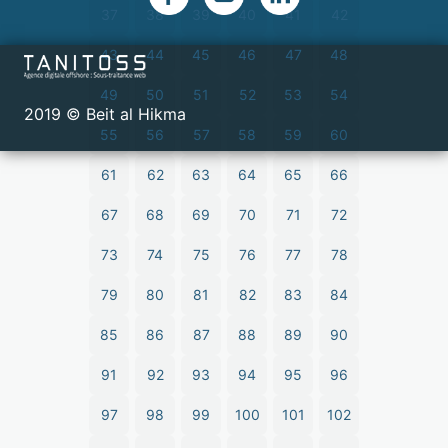
37
38
39
40
41
42
43
44
45
46
47
48
49
50
51
52
53
54
2019 © Beit al Hikma
55
56
57
58
59
60
61
62
63
64
65
66
67
68
69
70
71
72
73
74
75
76
77
78
79
80
81
82
83
84
85
86
87
88
89
90
91
92
93
94
95
96
97
98
99
100
101
102