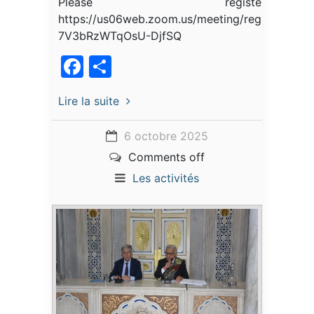
Please register:
https://us06web.zoom.us/meeting/register/Cxu-
7V3bRzWTqOsU-DjfSQ
Facebook
Partager
Lire la suite
6 octobre 2025
Comments off
Les activités