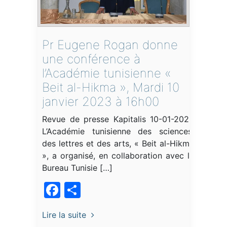
Pr Eugene Rogan donne
une conférence à
l’Académie tunisienne «
Beit al-Hikma », Mardi 10
janvier 2023 à 16h00
Revue de presse Kapitalis 10-01-2023
L’Académie tunisienne des sciences,
des lettres et des arts, « Beit al-Hikma
», a organisé, en collaboration avec le
Bureau Tunisie […]
Facebook
Partager
Lire la suite