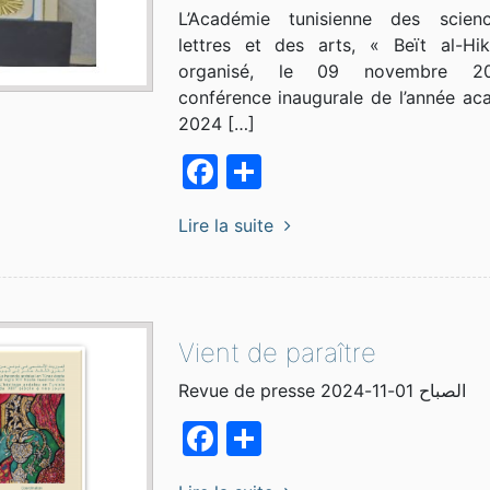
L’Académie tunisienne des scien
lettres et des arts, « Beït al-H
organisé, le 09 novembre 2
conférence inaugurale de l’année a
2024 […]
Facebook
Partager
Lire la suite
Vient de paraître
Revue de presse الصباح 01-11-2024
Facebook
Partager