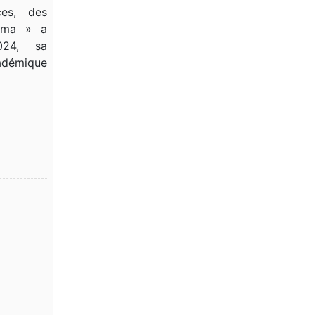
ces, des
ikma » a
024, sa
cadémique