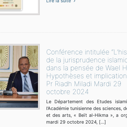
Lire la suite
Conférence intitulée “L’his
de la jurisprudence islami
dans la pensée de Wael Ha
Hypothèses et implication
Pr Riadh Miladi Mardi 29
octobre 2024
Le Département des Etudes islam
l’Académie tunisienne des sciences, de
et des arts, « Beït al-Hikma », a org
mardi 29 octobre 2024, […]