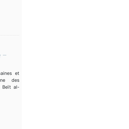
 –
aines et
enne des
 Beït al-