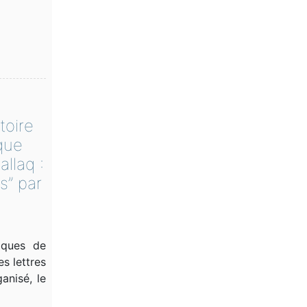
toire
que
llaq :
s” par
iques de
s lettres
anisé, le