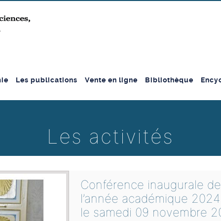
ie
Les publications
Vente en ligne
Bibliothèque
Encyc
Les activités
Conférence inaugurale de
l’année académique 202
le samedi 09 novembre 2