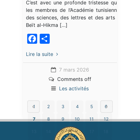
C’est avec une profonde tristesse que
les membres de l’Académie tunisienne
des sciences, des lettres et des arts –
Beït al-Hikma […]
Facebook
Partager
Lire la suite
7 mars 2026
Comments off
Les activités
1
2
3
4
5
6
7
8
9
10
11
12
13
14
15
16
17
18