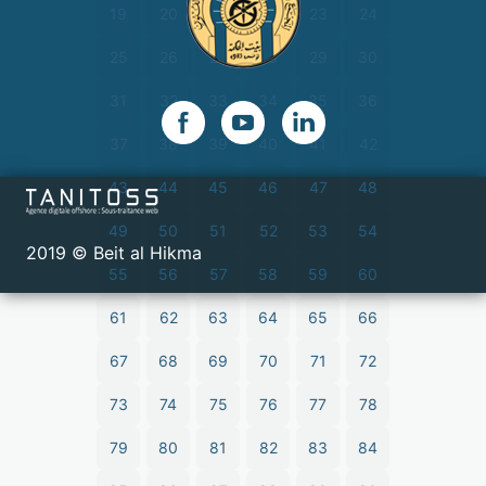
19
20
21
22
23
24
25
26
27
28
29
30
31
32
33
34
35
36
37
38
39
40
41
42
43
44
45
46
47
48
49
50
51
52
53
54
2019 © Beit al Hikma
55
56
57
58
59
60
61
62
63
64
65
66
67
68
69
70
71
72
73
74
75
76
77
78
79
80
81
82
83
84