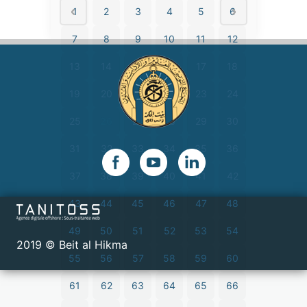
1
2
3
4
5
6
7
8
9
10
11
12
13
14
15
16
17
18
19
20
21
22
23
24
25
26
27
28
29
30
31
32
33
34
35
36
37
38
39
40
41
42
43
44
45
46
47
48
49
50
51
52
53
54
2019 © Beit al Hikma
55
56
57
58
59
60
61
62
63
64
65
66