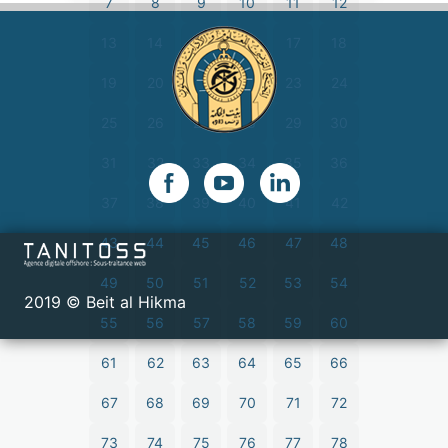
7
8
9
10
11
12
13
14
15
16
17
18
19
20
21
22
23
24
25
26
27
28
29
30
31
32
33
34
35
36
37
38
39
40
41
42
43
44
45
46
47
48
49
50
51
52
53
54
2019 © Beit al Hikma
55
56
57
58
59
60
61
62
63
64
65
66
67
68
69
70
71
72
73
74
75
76
77
78