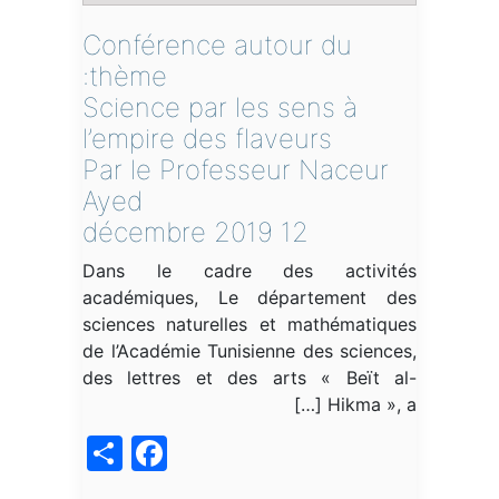
Conférence autour du
thème:
Science par les sens à
l’empire des flaveurs
Par le Professeur Naceur
Ayed
12 décembre 2019
Dans le cadre des activités
académiques, Le département des
sciences naturelles et mathématiques
de l’Académie Tunisienne des sciences,
des lettres et des arts « Beït al-
Hikma », a […]
acebook
Share