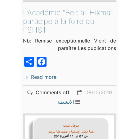
L’Académie “Beit al-Hikma”
participe à la foire du
FSHST
Nb: Remise exceptionnelle Vient de
paraître Les publications
acebook
Share
Read more
Comments off
08/10/2019
الأنشطة