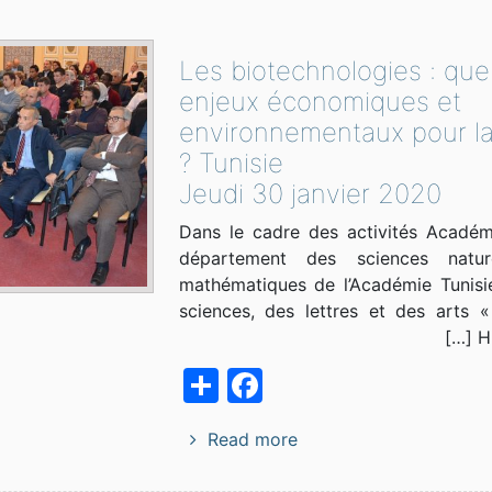
Les biotechnologies : que
enjeux économiques et
environnementaux pour l
Tunisie ?
Jeudi 30 janvier 2020
Dans le cadre des activités Académ
département des sciences natur
mathématiques de l’Académie Tunisi
sciences, des lettres et des arts «
Hi
Facebook
Share
Read more