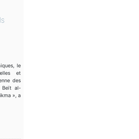
ls
a
iques, le
elles et
enne des
 Beït al-
kma », a […]