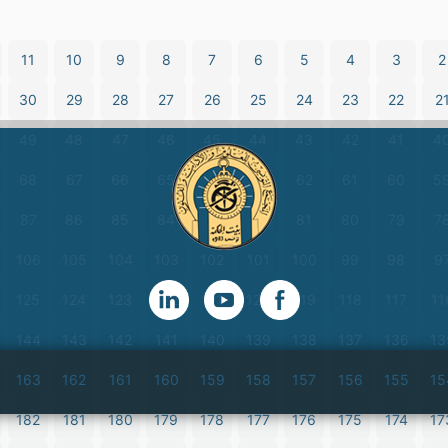
11
10
9
8
7
6
5
4
3
2
30
29
28
27
26
25
24
23
22
2
49
48
47
46
45
44
43
42
41
4
68
67
66
65
64
63
62
61
60
5
87
86
85
84
83
82
81
80
79
7
106
105
104
103
102
101
100
99
98
9
125
124
123
122
121
120
119
118
117
11
144
143
142
141
140
139
138
137
136
13
163
162
161
160
159
158
157
156
155
15
182
181
180
179
178
177
176
175
174
17