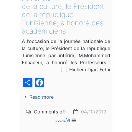
de la culture, le Président
de la république
Tunisienne, a honoré des
académiciens
À l’occasion de la journée nationale de
la culture, le Président de la république
Tunisienne par intérim, M.Mohammed
Ennaceur, a honoré les Professeurs :
Hichem Djaït Fethi […]
acebook
Share
Read more
Comments off
04/10/2019
الأنشطة