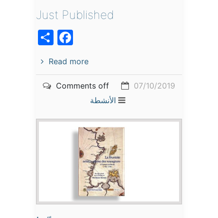
Just Published
acebook
Share
Read more
Comments off
07/10/2019
الأنشطة