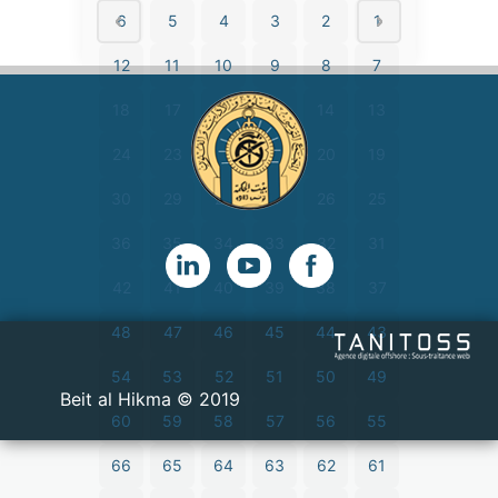
6
5
4
3
2
1
12
11
10
9
8
7
18
17
16
15
14
13
24
23
22
21
20
19
30
29
28
27
26
25
36
35
34
33
32
31
42
41
40
39
38
37
48
47
46
45
44
43
54
53
52
51
50
49
2019 © Beit al Hikma
60
59
58
57
56
55
66
65
64
63
62
61