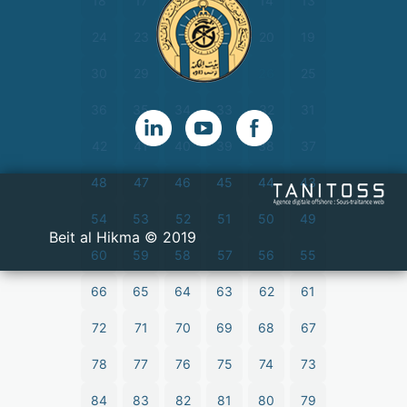
18
17
16
15
14
13
24
23
22
21
20
19
30
29
28
27
26
25
36
35
34
33
32
31
42
41
40
39
38
37
48
47
46
45
44
43
54
53
52
51
50
49
2019 © Beit al Hikma
60
59
58
57
56
55
66
65
64
63
62
61
72
71
70
69
68
67
78
77
76
75
74
73
84
83
82
81
80
79