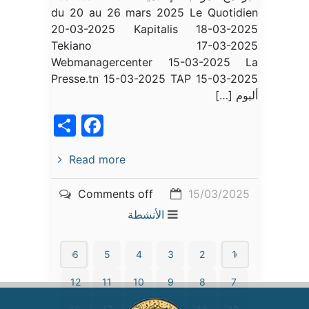
du 20 au 26 mars 2025 Le Quotidien
20-03-2025 Kapitalis 18-03-2025
Tekiano 17-03-2025
Webmanagercenter 15-03-2025 La
Presse.tn 15-03-2025 TAP 15-03-2025
ألبوم […]
acebook
Share
Read more
Comments off
15/03/2025
الأنشطة
6
5
4
3
2
1
12
11
10
9
8
7