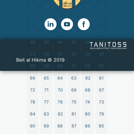
30
29
28
27
26
25
36
35
34
33
32
31
42
41
40
39
38
37
48
47
46
45
44
43
54
53
52
51
50
49
2019 © Beit al Hikma
60
59
58
57
56
55
66
65
64
63
62
61
72
71
70
69
68
67
78
77
76
75
74
73
84
83
82
81
80
79
90
89
88
87
86
85