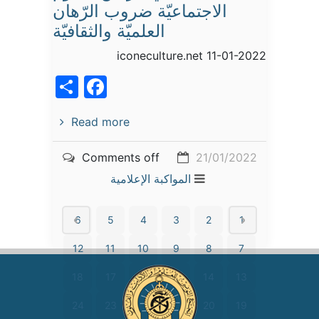
الاجتماعيّة ضروب الرّهان
العلميّة والثقافيّة
iconeculture.net 11-01-2022
acebook
Share
Read more
Comments off
21/01/2022
المواكبة الإعلامية
6
5
4
3
2
1
12
11
10
9
8
7
18
17
16
15
14
13
24
23
22
21
20
19