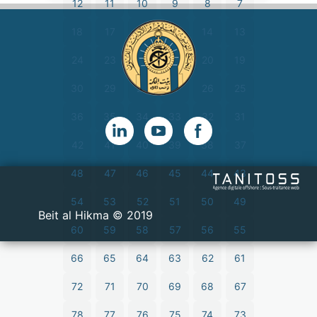
12
11
10
9
8
7
18
17
16
15
14
13
24
23
22
21
20
19
30
29
28
27
26
25
36
35
34
33
32
31
42
41
40
39
38
37
48
47
46
45
44
43
54
53
52
51
50
49
2019 © Beit al Hikma
60
59
58
57
56
55
66
65
64
63
62
61
72
71
70
69
68
67
78
77
76
75
74
73