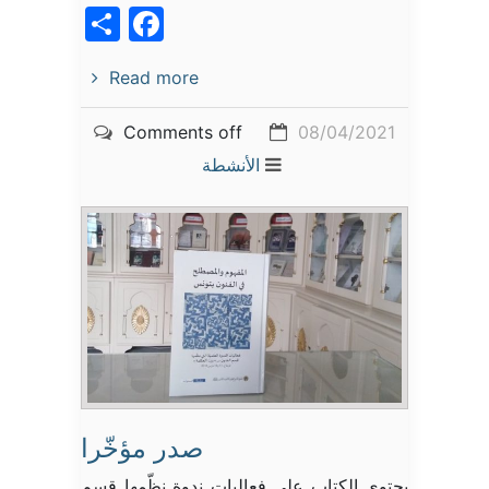
acebook
Share
Read more
Comments off
08/04/2021
الأنشطة
صدر مؤخّرا
يحتوي الكتاب على فعاليات ندوة نظّمها قسم