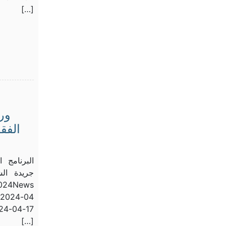
[…]
ور
[…]