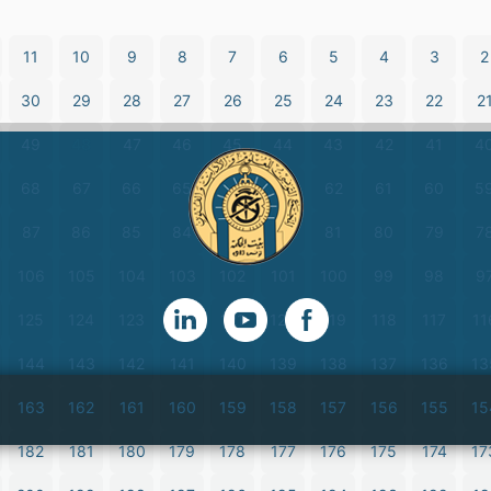
11
10
9
8
7
6
5
4
3
2
30
29
28
27
26
25
24
23
22
2
49
48
47
46
45
44
43
42
41
4
68
67
66
65
64
63
62
61
60
5
87
86
85
84
83
82
81
80
79
7
106
105
104
103
102
101
100
99
98
9
125
124
123
122
121
120
119
118
117
11
144
143
142
141
140
139
138
137
136
13
163
162
161
160
159
158
157
156
155
15
182
181
180
179
178
177
176
175
174
17