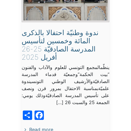
ندوة وطنيّة احتفالا بالذكرى
المائة وخمسين لتأسيس
المدرسة الصادقيّة 25-26
أفريل 2025
ينظّمالمجمع التونسي للعلوم والآداب والفنون
“بيت الحكمة”وجمعيّة قدماء المدرسة
الصادقيّةوالأرشيف الوطني التونسيندوة
علميّةبمناسبة الاحتفال بمرور قرن ونصف
على تأسيس المدرسة الصادقيّةوذلك يومي:
الجمعة 25 والسبت 26 […]
acebook
Share
Read more