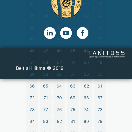
24
23
22
21
20
19
30
29
28
27
26
25
36
35
34
33
32
31
42
41
40
39
38
37
48
47
46
45
44
43
54
53
52
51
50
49
2019 © Beit al Hikma
60
59
58
57
56
55
66
65
64
63
62
61
72
71
70
69
68
67
78
77
76
75
74
73
84
83
82
81
80
79