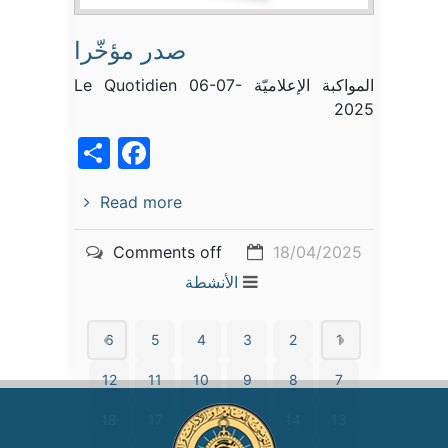
صدر مؤخّرا
المواكبة الإعلاميّة Le Quotidien 06-07-
2025
acebook
Share
Read more
Comments off
18/04/2025
الأنشطة
6
5
4
3
2
1
12
11
10
9
8
7
18
17
16
15
14
13