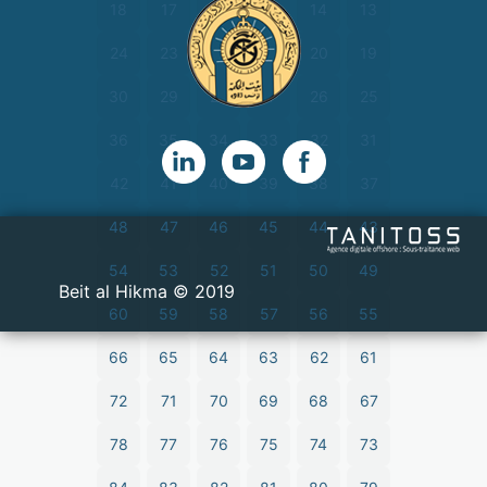
18
17
16
15
14
13
24
23
22
21
20
19
30
29
28
27
26
25
36
35
34
33
32
31
42
41
40
39
38
37
48
47
46
45
44
43
54
53
52
51
50
49
2019 © Beit al Hikma
60
59
58
57
56
55
66
65
64
63
62
61
72
71
70
69
68
67
78
77
76
75
74
73