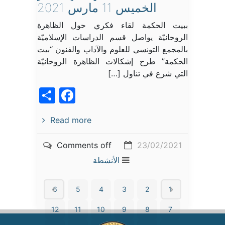
الخميس 11 مارس 2021
ببيت الحكمة لقاء فكري حول الظاهرة
الروحانيّة يواصل قسم الدراسات الإسلاميّة
بالمجمع التونسي للعلوم والآداب والفنون “بيت
الحكمة” طرح إشكالات الظاهرة الروحانيّة
التي شرع في تناول […]
acebook
Share
Read more
Comments off
23/02/2021
الأنشطة
6
5
4
3
2
1
12
11
10
9
8
7