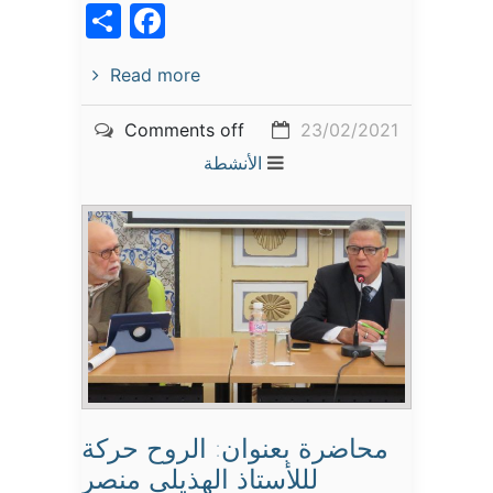
acebook
Share
Read more
Comments off
23/02/2021
الأنشطة
محاضرة بعنوان: الروح حركة
لللأستاذ الهذيلي منصر