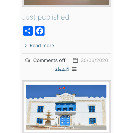
Just published
acebook
Share
Read more
Comments off
30/06/2020
الأنشطة