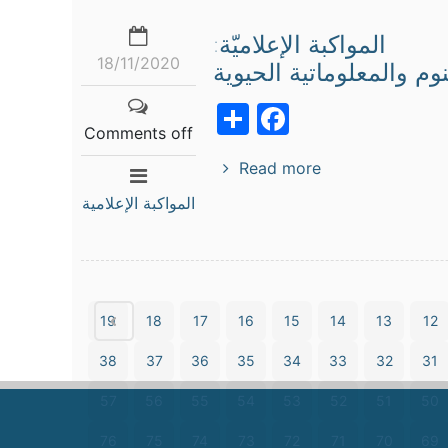
المواكبة الإعلاميّة:
18/11/2020
م والمعلوماتية الحيوية
Facebook
Share
Comments off
Read more
المواكبة الإعلامية
19
18
17
16
15
14
13
12
38
37
36
35
34
33
32
31
57
56
55
54
53
52
51
50
76
75
74
73
72
71
70
69