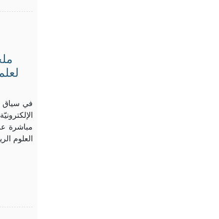
ملح
لعلم
في سياق جد
الإلكترون
مباشرة عب
العلوم الري