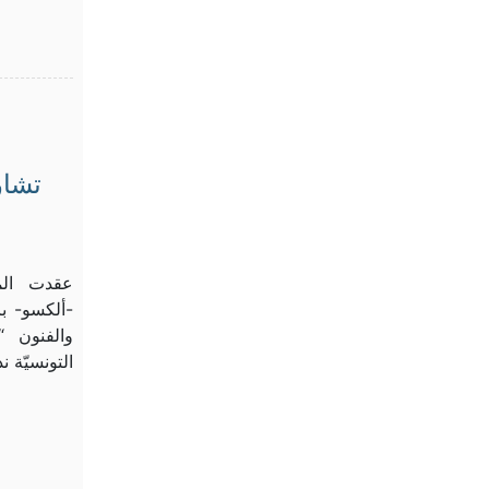
تشار
عقدت المن
-ألكسو- با
والفنون “
التونسيّة 