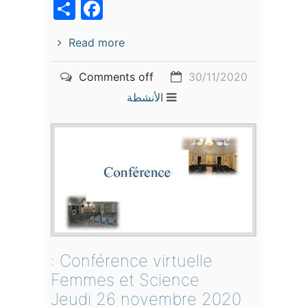
acebook
Share
Read more
Comments off
30/11/2020
الأنشطة
Conférence virtuelle :
Femmes et Science
Jeudi 26 novembre 2020