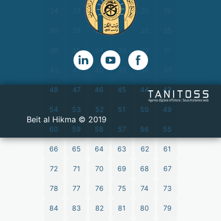
24
23
22
21
20
19
30
29
28
27
26
25
36
35
34
33
32
31
42
41
40
39
38
37
48
47
46
45
44
43
54
53
52
51
50
49
2019 © Beit al Hikma
60
59
58
57
56
55
66
65
64
63
62
61
72
71
70
69
68
67
78
77
76
75
74
73
84
83
82
81
80
79