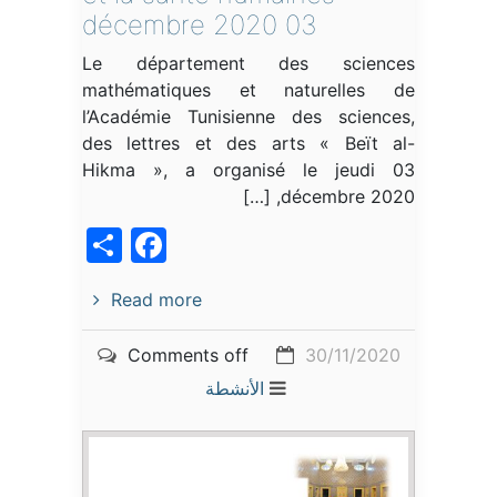
03 décembre 2020
Le département des sciences
mathématiques et naturelles de
l’Académie Tunisienne des sciences,
des lettres et des arts « Beït al-
Hikma », a organisé le jeudi 03
décembre 2020, […]
acebook
Share
Read more
Comments off
30/11/2020
الأنشطة