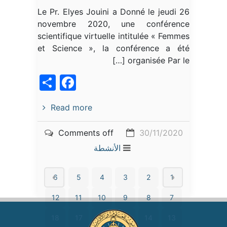
Le Pr. Elyes Jouini a Donné le jeudi 26
novembre 2020, une conférence
scientifique virtuelle intitulée « Femmes
et Science », la conférence a été
organisée Par le […]
acebook
Share
Read more
Comments off
30/11/2020
الأنشطة
6
5
4
3
2
1
12
11
10
9
8
7
18
17
16
15
14
13