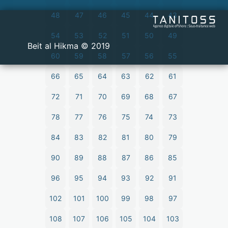
48
47
46
45
44
43
54
53
52
51
50
49
2019 © Beit al Hikma
60
59
58
57
56
55
66
65
64
63
62
61
72
71
70
69
68
67
78
77
76
75
74
73
84
83
82
81
80
79
90
89
88
87
86
85
96
95
94
93
92
91
102
101
100
99
98
97
108
107
106
105
104
103