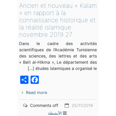
Ancien et nouveau « Kalam
» en rapport à la
connaissance historique et
la réalité islamique
27 novembre 2019
Dans le cadre des activités
scientifiques de l’Académie Tunisienne
des sciences, des lettres et des arts
« Beït al-Hikma », Le département des
études islamiques a organisé le […]
acebook
Share
Read more
Comments off
25/11/2019
الأنشطة