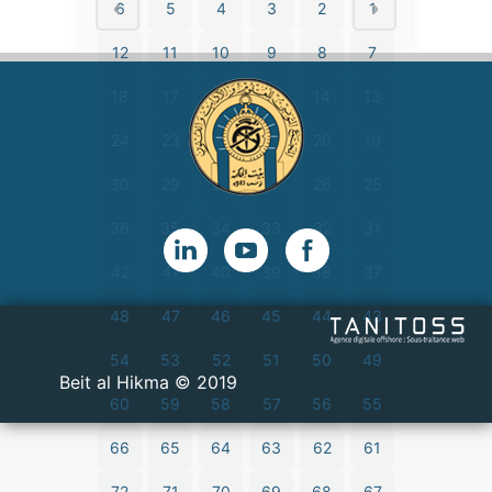
6
5
4
3
2
1
12
11
10
9
8
7
18
17
16
15
14
13
24
23
22
21
20
19
30
29
28
27
26
25
36
35
34
33
32
31
42
41
40
39
38
37
48
47
46
45
44
43
54
53
52
51
50
49
2019 © Beit al Hikma
60
59
58
57
56
55
66
65
64
63
62
61
72
71
70
69
68
67