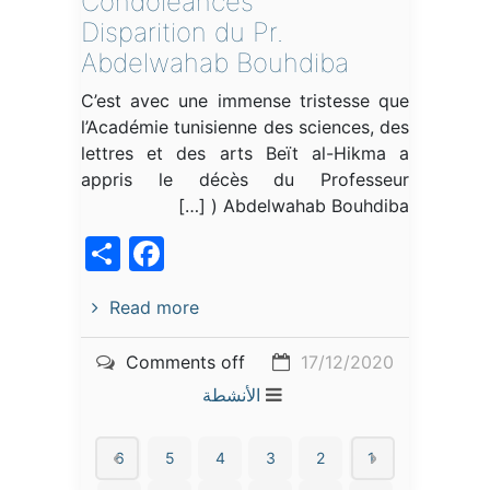
Condoléances
Disparition du Pr.
Abdelwahab Bouhdiba
C’est avec une immense tristesse que
l’Académie tunisienne des sciences, des
lettres et des arts Beït al-Hikma a
appris le décès du Professeur
Abdelwahab Bouhdiba ( […]
acebook
Share
Read more
Comments off
17/12/2020
الأنشطة
6
5
4
3
2
1