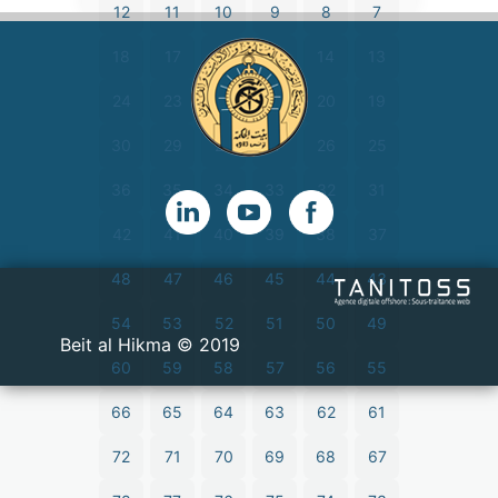
12
11
10
9
8
7
18
17
16
15
14
13
24
23
22
21
20
19
30
29
28
27
26
25
36
35
34
33
32
31
42
41
40
39
38
37
48
47
46
45
44
43
54
53
52
51
50
49
2019 © Beit al Hikma
60
59
58
57
56
55
66
65
64
63
62
61
72
71
70
69
68
67