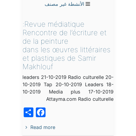
الأنشطة
غير مصنف
Revue médiatique:
Rencontre de l’écriture et
de la peinture
dans les œuvres littéraires
et plastiques de Samir
Makhlouf
leaders 21-10-2019 Radio culturelle 20-
10-2019 Tap 20-10-2019 Leaders 18-
10-2019 Media plus 17-10-2019
Attayma.com Radio culturelle
acebook
Share
Read more