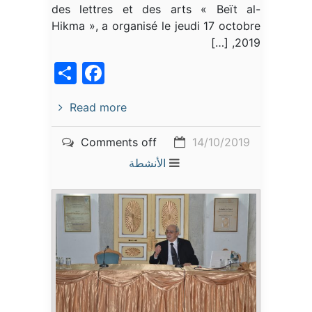
des lettres et des arts « Beït al-
Hikma », a organisé le jeudi 17 octobre
2019, […]
acebook
Share
Read more
Comments off
14/10/2019
الأنشطة