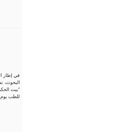
في إطار ال
البحوث، نظ
“بيت الحكمة
للطب يوم 03 مارس 2021 […