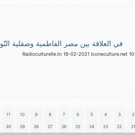
في العلاقة بين مصر الفاطمية وصقلية النّور
Radioculturelle.tn 18-02-2021 Iconeculture.net 1
11
10
9
8
7
6
5
4
3
2
30
29
28
27
26
25
24
23
22
2