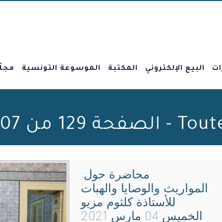
ات
البيع الإلكتروني
المكتبة
الموسوعة التونسية
مجلّ
Beit al-Hikma
محاضرة حول:
المواريث والوصايا والهبات
للأستاذة كلثوم مزيو
الخميس 04 مارس 2021