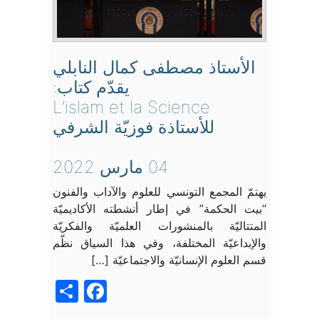
الأستاذ مصطفى كمال النابلي
يقدّم كتاب:
L’islam et la Science
للأستاذة فوزيّة الشرفي
04 مارس 2022
يهتمّ المجمع التونسي للعلوم والآداب والفنون
“بيت الحكمة” في إطار أنشطته الأكاديميّة
المتتاليّة بالمنشورات العلميّة والفكريّة
والإبداعيّة المختلفة، وفي هذا السياق نظّم
قسم العلوم الإنسانيّة والاجتماعيّة […]
acebook
Share