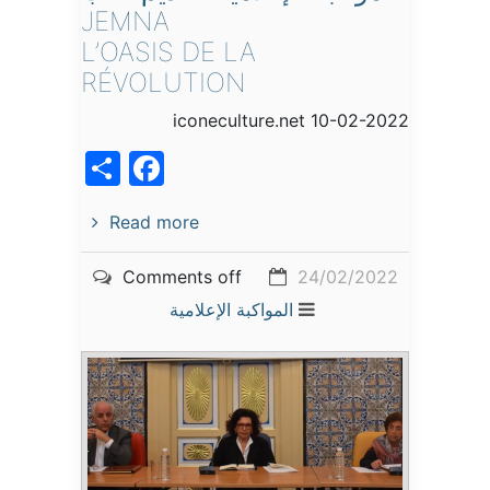
JEMNA
L’OASIS DE LA
RÉVOLUTION
iconeculture.net 10-02-2022
acebook
Share
Read more
Comments off
24/02/2022
المواكبة الإعلامية