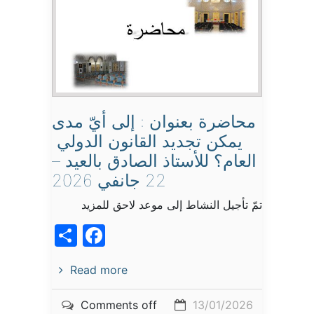
‬يمكن‭ ‬تجديد‭ ‬القانون‭ ‬الدولي‭
‬العام؟ للأستاذ الصادق بالعيد –
22 جانفي 2026
تمّ تأجيل النشاط إلى موعد لاحق للمزيد
acebook
Share
Read more
Comments off
13/01/2026