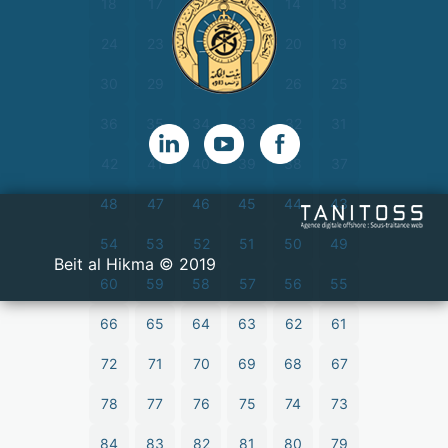
18
17
16
15
14
13
24
23
22
21
20
19
30
29
28
27
26
25
36
35
34
33
32
31
42
41
40
39
38
37
48
47
46
45
44
43
54
53
52
51
50
49
2019 © Beit al Hikma
60
59
58
57
56
55
66
65
64
63
62
61
72
71
70
69
68
67
78
77
76
75
74
73
84
83
82
81
80
79