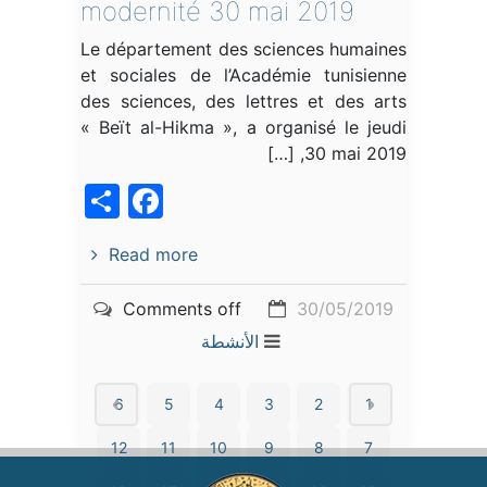
modernité 30 mai 2019
Le département des sciences humaines
et sociales de l’Académie tunisienne
des sciences, des lettres et des arts
« Beït al-Hikma », a organisé le jeudi
30 mai 2019, […]
acebook
Share
Read more
Comments off
30/05/2019
الأنشطة
6
5
4
3
2
1
12
11
10
9
8
7