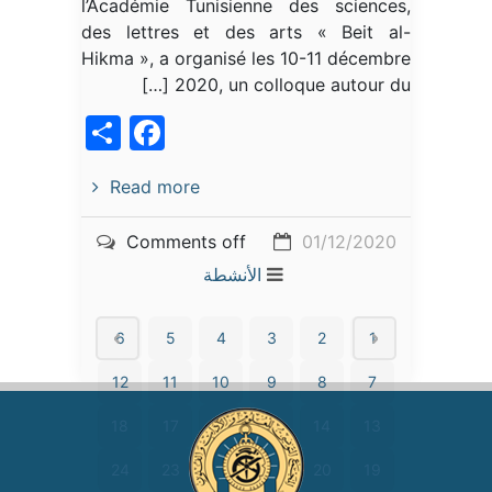
l’Académie Tunisienne des sciences,
des lettres et des arts « Beit al-
Hikma », a organisé les 10-11 décembre
2020, un colloque autour du […]
acebook
Share
Read more
Comments off
01/12/2020
الأنشطة
6
5
4
3
2
1
12
11
10
9
8
7
18
17
16
15
14
13
24
23
22
21
20
19