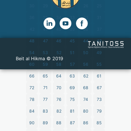
30
29
28
27
26
25
36
35
34
33
32
31
42
41
40
39
38
37
48
47
46
45
44
43
54
53
52
51
50
49
2019 © Beit al Hikma
60
59
58
57
56
55
66
65
64
63
62
61
72
71
70
69
68
67
78
77
76
75
74
73
84
83
82
81
80
79
90
89
88
87
86
85