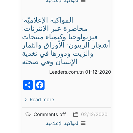
المواكبة الإعلامية
المواكبة الإعلاميّة:
محاضرة عبر الإنترنات:
فيزيولوجيا وكيمياء منتجات
أشجار الزيتون: الأوراق والثمار
والزيت ودورها في تغذية
الإنسان وفي صحته
Leaders.com.tn 01-12-2020
acebook
Share
Read more
Comments off
02/12/2020
المواكبة الإعلامية