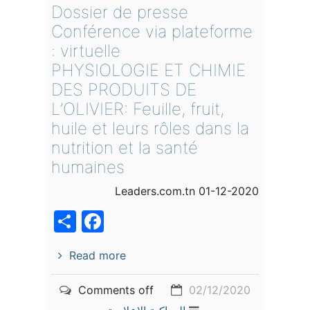
Dossier de presse
Conférence via plateforme
virtuelle :
PHYSIOLOGIE ET CHIMIE
DES PRODUITS DE
L’OLIVIER: Feuille, fruit,
huile et leurs rôles dans la
nutrition et la santé
humaines
Leaders.com.tn 01-12-2020
acebook
Share
Read more
Comments off
02/12/2020