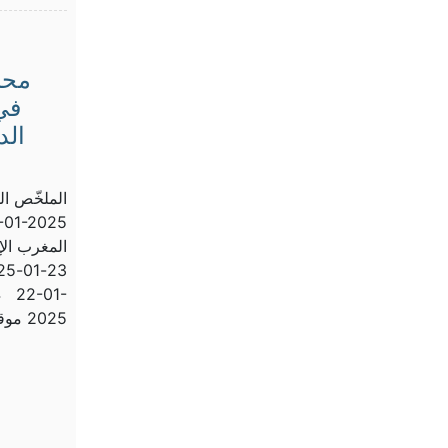
محا
في 
الد
-01-2025
4 22-01-
2025 موقع […]