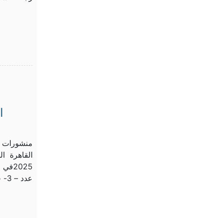
منشورات 
2025
عدد – 3- جناح رقم:C74