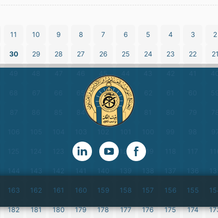
11
10
9
8
7
6
5
4
3
2
30
29
28
27
26
25
24
23
22
2
49
48
47
46
45
44
43
42
41
4
68
67
66
65
64
63
62
61
60
5
87
86
85
84
83
82
81
80
79
7
106
105
104
103
102
101
100
99
98
9
125
124
123
122
121
120
119
118
117
11
144
143
142
141
140
139
138
137
136
13
163
162
161
160
159
158
157
156
155
15
182
181
180
179
178
177
176
175
174
17