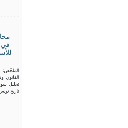
محاض
في 
الملخّص: 
القانون و
تحليل سوس
تاريخ تونس