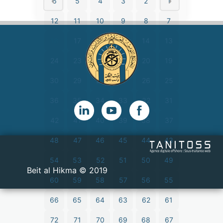
6
5
4
3
2
1
12
11
10
9
8
7
18
17
16
15
14
13
24
23
22
21
20
19
30
29
28
27
26
25
36
35
34
33
32
31
42
41
40
39
38
37
48
47
46
45
44
43
54
53
52
51
50
49
2019 © Beit al Hikma
60
59
58
57
56
55
66
65
64
63
62
61
72
71
70
69
68
67