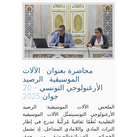
محاضرة بعنوان : الآلات
الموسيقية : الرصيد
الأرغنولوجي التونسي – 20
جوان 2025
الملخص الآلات الموسيقية: الرصيد
الأرغنولوجي التونسيتمثّل الآلات الموسيقية
التقليدية نُظُمًا ثقافيةً مُركَّبةً تندرج في إطار
التراث المادي واللامادي المتداخل، إذ تشمل
الخصائص الفيزيائية-الصوتية من جهة،