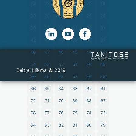
24
23
22
21
20
19
30
29
28
27
26
25
36
35
34
33
32
31
42
41
40
39
38
37
48
47
46
45
44
43
54
53
52
51
50
49
2019 © Beit al Hikma
60
59
58
57
56
55
66
65
64
63
62
61
72
71
70
69
68
67
78
77
76
75
74
73
84
83
82
81
80
79