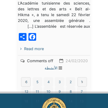
L’Académie tunisienne des sciences,
des lettres et des arts « Beït al-
Hikma », a tenu le samedi 22 février
2020, une assemblée générale .
L’assemblée est réservée aux […]
acebook
Share
Read more
Comments off
24/02/2020
الأنشطة
6
5
4
3
2
1
12
11
10
9
8
7
18
17
16
15
14
13