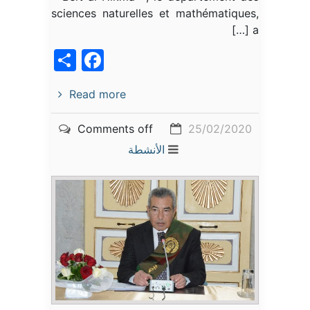
sciences naturelles et mathématiques,
a […]
acebook
Share
Read more
Comments off
25/02/2020
الأنشطة