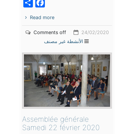
acebook
Share
Read more
Comments off
24/02/2020
الأنشطة
غير مصنف
Assemblée générale
Samedi 22 février 2020