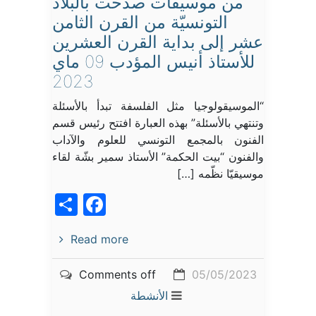
من موسيقات صدحت بالبلاد
التونسيّة من القرن الثامن
عشر إلى بداية القرن العشرين
للأستاذ أنيس المؤدب 09 ماي
2023
“الموسيقولوجيا مثل الفلسفة تبدأ بالأسئلة
وتنتهي بالأسئلة” بهذه العبارة افتتح رئيس قسم
الفنون بالمجمع التونسي للعلوم والآداب
والفنون “بيت الحكمة” الأستاذ سمير بشّة لقاء
موسيقيّا نظّمه […]
acebook
Share
Read more
Comments off
05/05/2023
الأنشطة