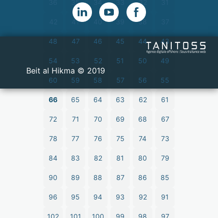
36
35
34
33
32
31
42
41
40
39
38
37
48
47
46
45
44
43
54
53
52
51
50
49
2019 © Beit al Hikma
60
59
58
57
56
55
66
65
64
63
62
61
72
71
70
69
68
67
78
77
76
75
74
73
84
83
82
81
80
79
90
89
88
87
86
85
96
95
94
93
92
91
102
101
100
99
98
97