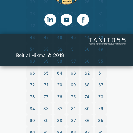
30
29
28
27
26
25
36
35
34
33
32
31
42
41
40
39
38
37
48
47
46
45
44
43
54
53
52
51
50
49
2019 © Beit al Hikma
60
59
58
57
56
55
66
65
64
63
62
61
72
71
70
69
68
67
78
77
76
75
74
73
84
83
82
81
80
79
90
89
88
87
86
85
96
95
94
93
92
91