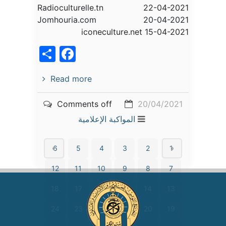
Radioculturelle.tn 22-04-2021
Jomhouria.com 20-04-2021
iconeculture.net 15-04-2021
acebook
Share
Read more
Comments off
20/04/2021
المواكبة الإعلامية
6
5
4
3
2
1
12
11
10
9
8
7
18
17
16
15
14
13
24
23
22
21
20
19