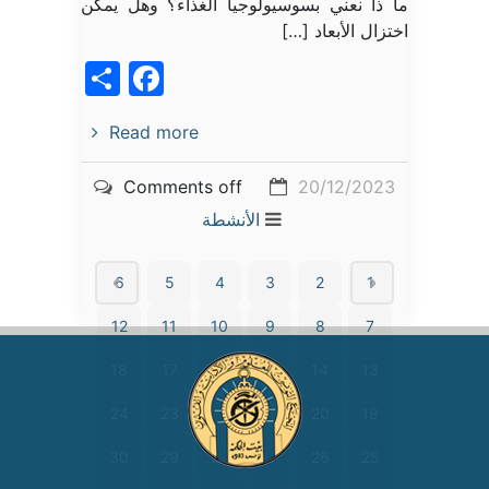
ما ذا نعني بسوسيولوجيا الغذاء؟ وهل يمكن
اختزال الأبعاد […]
acebook
Share
Read more
Comments off
20/12/2023
الأنشطة
6
5
4
3
2
1
12
11
10
9
8
7
18
17
16
15
14
13
24
23
22
21
20
19
30
29
28
27
26
25