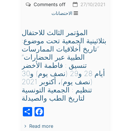
Comments off
27/10/2021
الاحتضانات
المؤتمر الثالث للاحتفال
بثلاثينية الجمعية تحت موضوع:
“تاريخ أخلاقيات الممارسات
الطبية عبر الحضارات”
تنسيق : فاطمة الأخضر
أيام 28 و29 (نصف يوم) و30
(نصف يوم)، أكتوبر 2021
تنظيم : الجمعية التونسية
لتاريخ الطب والصيدلة
acebook
Share
Read more