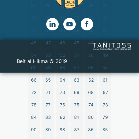
30
29
28
27
26
25
36
35
34
33
32
31
42
41
40
39
38
37
48
47
46
45
44
43
54
53
52
51
50
49
2019 © Beit al Hikma
60
59
58
57
56
55
66
65
64
63
62
61
72
71
70
69
68
67
78
77
76
75
74
73
84
83
82
81
80
79
90
89
88
87
86
85