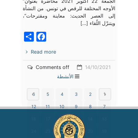
الجمعة 22 أكتوبر 2021 محاضرة بعنوان”
الأوجه المختلفة للرقص في تونس. من النشأة
إلى العصر الحديث: معاينة ومقترحات“،
ويتنزّل اللّقاء […]
acebook
Share
Read more
Comments off
14/10/2021
الأنشطة
6
5
4
3
2
1
12
11
10
9
8
7
18
17
16
15
14
13
24
23
22
21
20
19