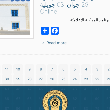
29 جوان-03 جويلية
Online
رنامج المواكبة الإعلاميّة
Facebook
Share
Read more
11
10
9
8
7
6
5
4
3
2
30
29
28
27
26
25
24
23
22
2
49
48
47
46
45
44
43
42
41
4
68
67
66
65
64
63
62
61
60
5
87
86
85
84
83
82
81
80
79
7