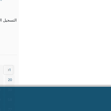
التسجيل الب
1
1
20
0
39
9
58
8
77