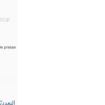
ical
de presse
التعدديّ