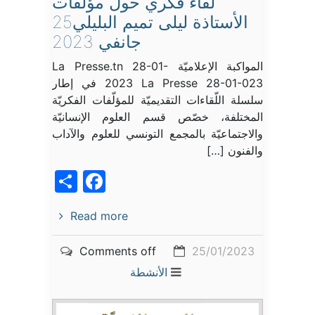
لقاء فكري حول مؤلّفات
الأستاذة ليلى تميم البليلي25
جانفي 2023
المواكبة الإعلاميّة La Presse.tn 28-01-
2023 La Presse 28-01-023 في إطار
سلسلة اللّقاءات التقديميّة للمؤلّفات الفكريّة
المختلفة، خصّص قسم العلوم الإنسانيّة
والاجتماعيّة بالمجمع التونسي للعلوم والآداب
والفنون […]
acebook
Share
Read more
Comments off
25/01/2023
الأنشطة