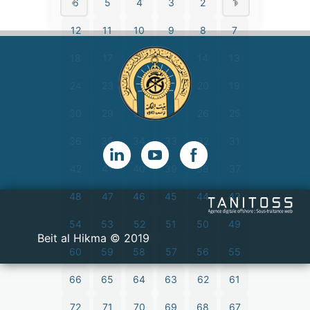
6
5
4
3
2
1
12
11
10
9
8
7
18
17
16
15
14
13
24
23
22
21
20
19
30
29
28
27
26
25
36
35
34
33
32
31
42
41
40
39
38
37
48
47
46
45
44
43
54
53
52
51
50
49
2019 © Beit al Hikma
60
59
58
57
56
55
66
65
64
63
62
61
72
71
70
69
68
67