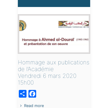
Hommage aux publications
de l’Académie
Vendredi 6 mars 2020
15h00
acebook
Share
Read more