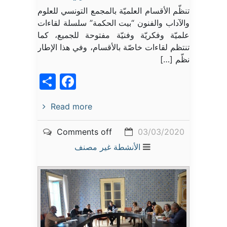
تنظّم الأقسام العلميّة بالمجمع التونسي للعلوم
والآداب والفنون “بيت الحكمة” سلسلة لقاءات
علميّة وفكريّة وفنيّة مفتوحة للجميع، كما
تنتظم لقاءات خاصّة بالأقسام، وفي هذا الإطار
نظّم […]
acebook
Share
Read more
Comments off
03/03/2020
الأنشطة
غير مصنف