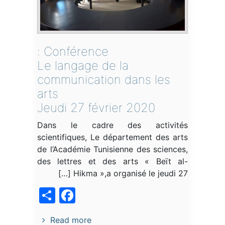
Conférence :
Le langage de la
communication dans les
arts
Jeudi 27 février 2020
Dans le cadre des activités
scientifiques, Le département des arts
de l’Académie Tunisienne des sciences,
des lettres et des arts « Beït al-
Hikma »,a organisé le jeudi 27 […]
acebook
Share
Read more