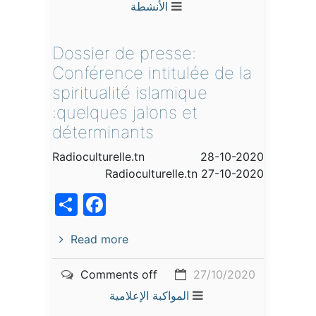
الأنشطة
Dossier de presse:
Conférence intitulée de la
spiritualité islamique
:quelques jalons et
déterminants
Radioculturelle.tn 28-10-2020
Radioculturelle.tn 27-10-2020
acebook
Share
Read more
Comments off
27/10/2020
المواكبة الإعلامية