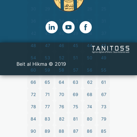
30
29
28
27
26
25
36
35
34
33
32
31
42
41
40
39
38
37
48
47
46
45
44
43
54
53
52
51
50
49
2019 © Beit al Hikma
60
59
58
57
56
55
66
65
64
63
62
61
72
71
70
69
68
67
78
77
76
75
74
73
84
83
82
81
80
79
90
89
88
87
86
85