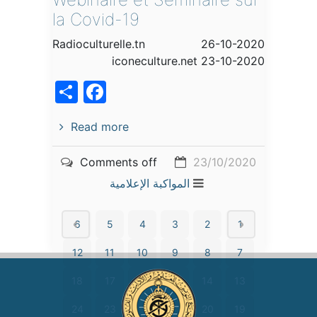
la Covid-19
Radioculturelle.tn 26-10-2020
iconeculture.net 23-10-2020
acebook
Share
Read more
Comments off
23/10/2020
المواكبة الإعلامية
6
5
4
3
2
1
12
11
10
9
8
7
18
17
16
15
14
13
24
23
22
21
20
19