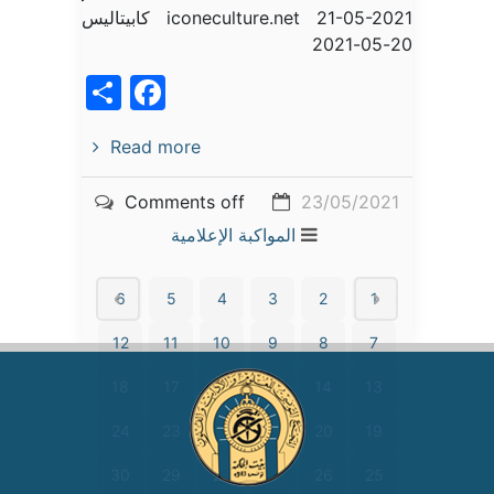
iconeculture.net 21-05-2021 كابيتاليس
20-05-2021
acebook
Share
Read more
Comments off
23/05/2021
المواكبة الإعلامية
6
5
4
3
2
1
12
11
10
9
8
7
18
17
16
15
14
13
24
23
22
21
20
19
30
29
28
27
26
25