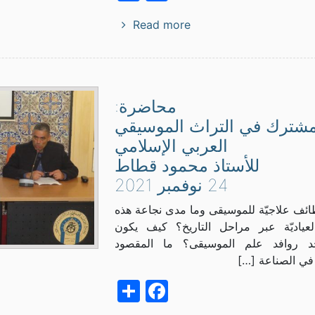
Read more
محاضرة:
مشترك في التراث الموسيقي
العربي الإسلامي
للأستاذ محمود قطاط
24 نوفمبر 2021
ئف علاجيّة للموسيقى وما مدى نجاعة هذه
لعياديّة عبر مراحل التاريخ؟ كيف يكون
أحد روافد علم الموسيقى؟ ما المقصود
في الصناعة […]
Facebook
Share