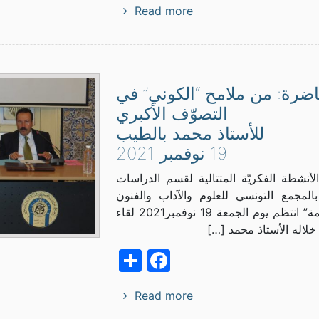
Read more
ضرة: من ملامح “الكوني” في
التصوّف الأكبري
للأستاذ محمد بالطيب
19 نوفمبر 2021
أنشطة الفكريّة المتتالية لقسم الدراسات
 بالمجمع التونسي للعلوم والآداب والفنون
“بيت الحكمة” انتظم يوم الجمعة 19 نوفمبر2021 لقاء
 خلاله الأستاذ محمد […]
Facebook
Share
Read more