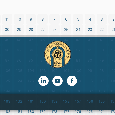
11
10
9
8
7
6
5
4
3
2
30
29
28
27
26
25
24
23
22
2
49
48
47
46
45
44
43
42
41
4
68
67
66
65
64
63
62
61
60
5
87
86
85
84
83
82
81
80
79
7
106
105
104
103
102
101
100
99
98
9
125
124
123
122
121
120
119
118
117
11
144
143
142
141
140
139
138
137
136
13
163
162
161
160
159
158
157
156
155
15
182
181
180
179
178
177
176
175
174
17