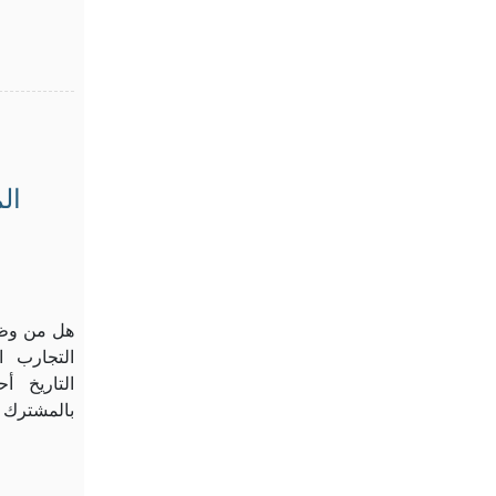
ال
هل من وظا
التجارب ا
التاريخ 
بالمشترك 