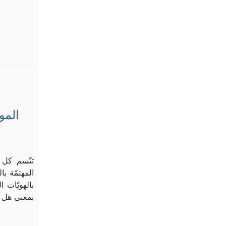
المو
تتّسم كل 
المهتمّة با
بالهويّات 
بمعنى هل 