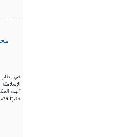
محا
في إطار ال
الإسلاميّة
فكريّا قدّم